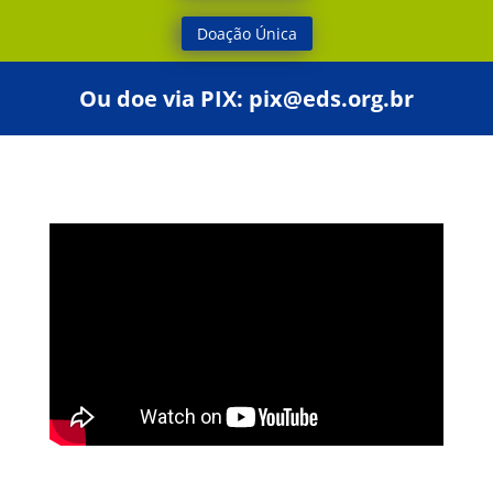
Doação Única
Ou doe via PIX:
pix@eds.org.br