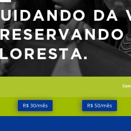
Cont
R$ 30/mês
R$ 50/mês