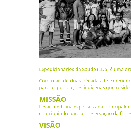
Expedicionários da Saúde (EDS) é uma or
Com mais de duas décadas de experiência
para as populações indígenas que reside
MISSÃO
Levar medicina especializada, principalme
contribuindo para a preservação da flore
VISÃO