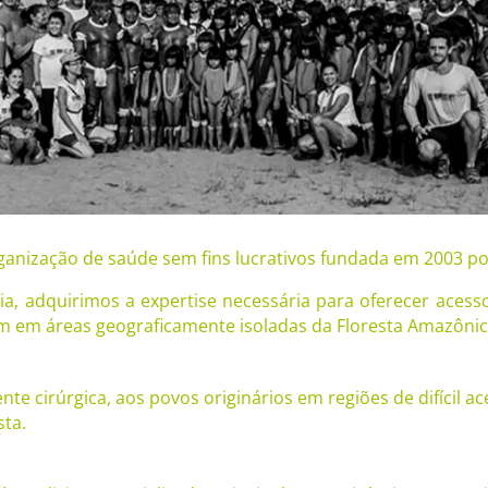
ganização de saúde sem fins lucrativos fundada em 2003 p
, adquirimos a expertise necessária para oferecer acesso
m em áreas geograficamente isoladas da Floresta Amazônic
nte cirúrgica, aos povos originários em regiões de difícil 
sta.