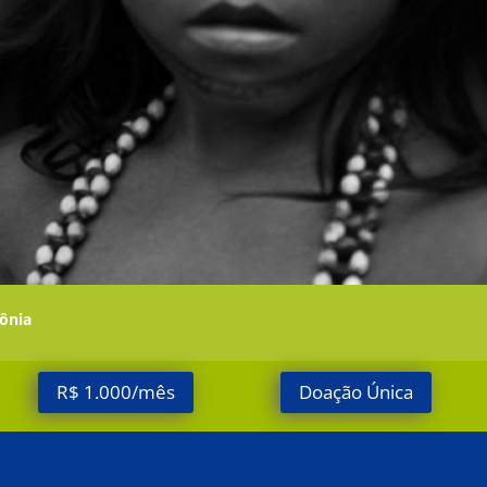
zônia
R$ 1.000/mês
Doação Única