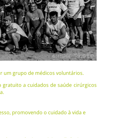
or um grupo de médicos voluntários.
 gratuito a cuidados de saúde cirúrgicos
a.
acesso, promovendo o cuidado à vida e