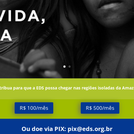
ribua para que a EDS possa chegar nas regiões isoladas da Ama
R$ 100/mês
R$ 500/mês
Ou doe via PIX:
pix@eds.org.br